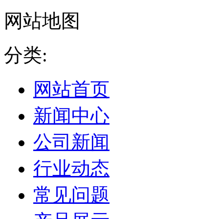
网站地图
分类:
网站首页
新闻中心
公司新闻
行业动态
常见问题